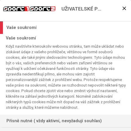
UŽIVATELSKÉ PŘEDVOLBY
VÝSLEDEK VYHLEDÁVÁNÍ
Vaše soukromí
0 výsledků pro
Tom Richtr
ve TV programu
Vaše soukromí
Když navštívíte kteroukoliv webovou stránku, tam může ukládat nebo
získávat údaje z vašeho prohlížeče, většinou ve formě souborů
cookies, ale také jinými sledovacími technologiemi. Tyto údaje mohou
být o vás, vašich preferencích nebo vašem zařízení většinou se
využívají k udržení očekávané funkčnosti stránky. Tyto údaje vás
Neexistují žádné výsledky odpovídající
zpravidla neidentifikují přímo, ale mohou vám zajistit
perzonalizovanější zážitek z prohlížení webu. Protože respektujeme
kritériím vyhledávání.
vaše právo na soukromí, můžete se rozhodnout nepovolit některé typy
cookies. Pokud chcete zjistit více nebo změnit výchozí nastavení,
klikněte na záhlaví jednotlivých kategorií. Nicméně zablokování
některých typů cookies může mít dopad na váš zážitek z prohlížení
stránky a služby, které můžeme nabídnout.
Přísně nutné ( vždy aktivní, nevyžadují souhlas)
187 výsledků na výraz
Tom Richtr
na výraz