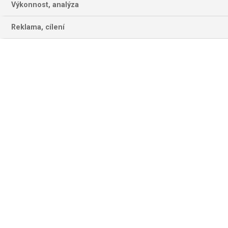
na stránce
Výkonnost, analýza
Reklama, cílení
Rok
Měsíc
Filtrace
Odstranit filtr
F1
Tomáš Richtr: Vše podstatné