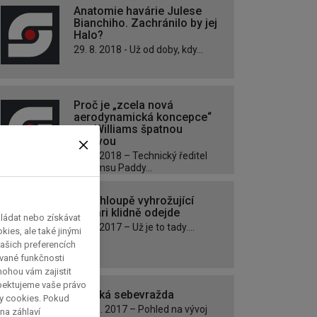
Anatomie havárie Julese
Bianchiho. Zachránilo by jej
Halo?
29. 8. 2018 - Už od doby, kdy...
Proč je „zcela nová
aerodynamická koncepce“
pro Williams špatnou
zprávou
17. 2. 2018 – Technický ředitel
Williamsu Paddy...
Ať si hloupě vyhrožující
Ferrari klidně odejde
kládat nebo získávat
4. 11. 2017 – Už je to tady....
ies, ale také jinými
ašich preferencích
ávané funkčnosti
 mohou vám zajistit
spektujeme vaše právo
Asijská sebevražda
py cookies. Pokud
10. 10. 2017 – Pohled na vývoj
 na záhlaví