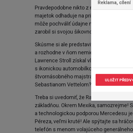
Reklama, cílení
Pravdepodobne nikto z nás presne nevidí d
majetok odhaduje na približne 2,5 miliard
môže pochváliť údajne najväčšou súkromno
zarobil si svojou šikovnosťou a pracovitos
Skúsme si ale predstaviť úspešného bizn
a rozhodne v ňom nemieni hrať dlhodobo d
Lawrence Stroll získal vlastný tím, dal v
s ikonickou automobilkou Aston Martin. 
štvornásobného majstra sveta. Ako dlho b
ULOŽIT PŘEDV
Sebastianom Vettelom?
Treba si uvedomiť, že Racing Point je tím 
základňou. Okrem Mexika, samozrejme! S
a technologickou podporou Mercedesu je 
Péreza, veľmi kruté! Ale spýtajte sa hráč
telefón s menom volajúceho generálneho