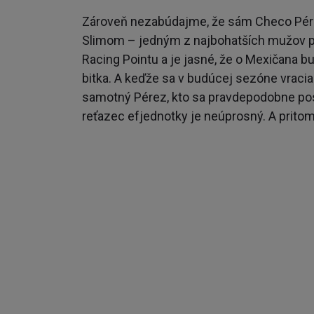
Zároveň nezabúdajme, že sám Checo Pér
Slimom – jedným z najbohatších mužov pl
Racing Pointu a je jasné, že o Mexičana
bitka. A keďže sa v budúcej sezóne vracia
samotný Pérez, kto sa pravdepodobne post
reťazec efjednotky je neúprosný. A pritom
Štev