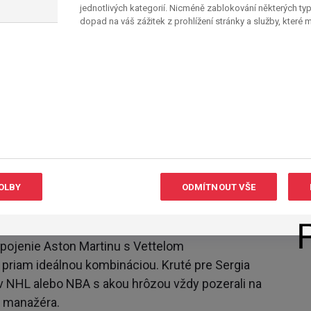
jednotlivých kategorií. Nicméně zablokování některých ty
o hlavy Lawrenca Strolla. Asi preto sa jeho
dopad na váš zážitek z prohlížení stránky a služby, které
y dolárov a okrem impéria odevných značiek sa
u zbierkou automobilov Ferrari. Niet čo závidieť,
ťou.
ismena, ktorý sa zamiluje do motoršportu
ruhé, tretie husle ako trebárs Gene Haas aktuálne.
ybudovať novú továreň, dohodol spoluprácu
A zrazu sa mu naskytne možnosť angažovať
y vám trvalo nájsť pero a podpísať zmluvu so
OLBY
ODMÍTNOUT VŠE
bez reálnej identity a s marginálnou fanúšikovskou
pojenie Aston Martinu s Vettelom
priam ideálnou kombináciou. Kruté pre Sergia
ov NHL alebo NBA s akou hrôzou vždy pozerali na
 manažéra.