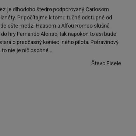
ez je dlhodobo štedro podporovaný Carlosom
anéty. Pripočítajme k tomu tučné odstupné od
 bude ešte medzi Haasom a Alfou Romeo slušná
 do hry Fernando Alonso, tak napokon to asi bude
ará o predčasný koniec iného pilota. Potravinový
 to nie je nič osobné…
o Eisele