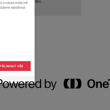
bodového...
pů cookies může mít
 můžeme nabídnout.
PŘIJMOUT VŠE