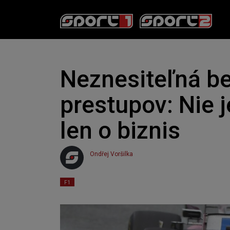
Neznesiteľná be
prestupov: Nie j
len o biznis
Ondřej Voršilka
2020. 07. 21. 08:54
Čas čtení:
2
minuta
F1