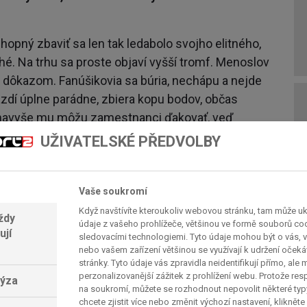
hopný zbaviť sa len tak ledabolo svojho elitného,
é. Na trhu sa proste objaví vyšší tromf. Menoslov
 dôkazom. Fanúšikovia sa búria, nechápu a nejde
zdí úplne parádne, zbiera kopu bodov, občas
 navyše mu môžu zamestnanci ďakovať, veď
al tak šancu vzniknúť projektu Racing Point.
UŽIVATELSKÉ PŘEDVOLBY
rence Stroll. Sergio Pérez urobil iba potrebný
Vaše soukromí
sť nemá rada boháčov, ale nebyť tohto magnáta, tak
Když navštívíte kteroukoliv webovou stránku, tam může u
ždy
hranná injekcia odvrátila pred niekoľkými rokmi
údaje z vašeho prohlížeče, většinou ve formě souborů cook
ují
sledovacími technologiemi. Tyto údaje mohou být o vás, v
ho syn, do ktorého juniorskej kariéry napumpoval
nebo vašem zařízení většinou se využívají k udržení oček
tomu vyhral európsku F3 i taliansku F4. Úprimne,
stránky. Tyto údaje vás zpravidla neidentifikují přímo, ale
obsadzovali kokpity menej bonitným talentom.
perzonalizovanější zážitek z prohlížení webu. Protože re
lýza
na soukromí, můžete se rozhodnout nepovolit některé ty
chcete zjistit více nebo změnit výchozí nastavení, klikněte