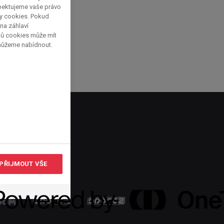
spektujeme vaše právo
py cookies. Pokud
 na záhlaví
pů cookies může mít
 můžeme nabídnout.
PŘIJMOUT VŠE