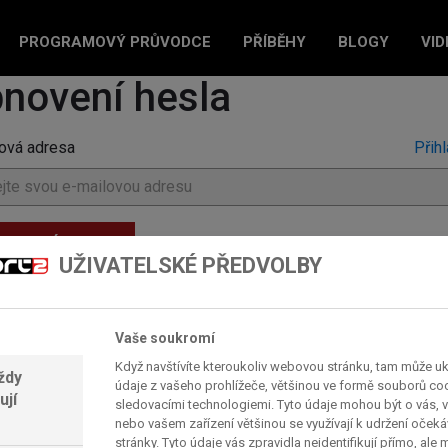
PROGRAMOVÝ PRŮVODCE
PŘÍBĚHY
BLOGY
VID
novení hesla
ová adresa
Přihl
NOVENÍ HESLA
UŽIVATELSKÉ PŘEDVOLBY
Vaše soukromí
Když navštívíte kteroukoliv webovou stránku, tam může u
ždy
údaje z vašeho prohlížeče, většinou ve formě souborů cook
ují
sledovacími technologiemi. Tyto údaje mohou být o vás, v
nebo vašem zařízení většinou se využívají k udržení oček
stránky. Tyto údaje vás zpravidla neidentifikují přímo, ale