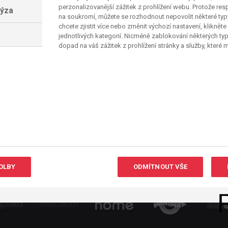
perzonalizovanější zážitek z prohlížení webu. Protože re
lýza
na soukromí, můžete se rozhodnout nepovolit některé ty
chcete zjistit více nebo změnit výchozí nastavení, klikněte
jednotlivých kategorií. Nicméně zablokování některých ty
dopad na váš zážitek z prohlížení stránky a služby, které
OLBY
ODMÍTNOUT VŠE