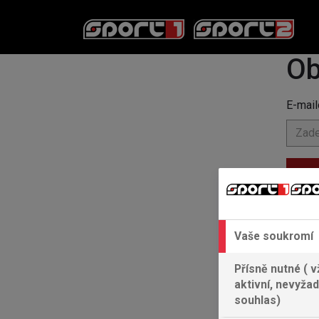
Ob
E-mail
OB
Vaše soukromí
Přísně nutné ( v
aktivní, nevyžad
souhlas)