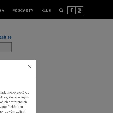
EA
PODCASTY
KLUB
ásit se
kládat nebo získávat
ies, ale také jinými
ašich preferencích
ávané funkčnosti
 mohou vám zajistit