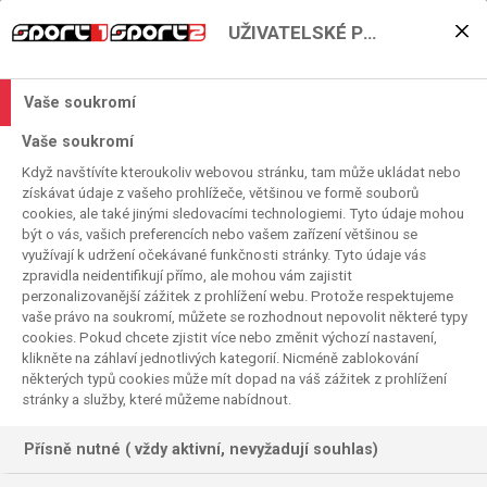
UŽIVATELSKÉ PŘEDVOLBY
Hokejové menu na Sport1
a Sport2
Vaše soukromí
2022. 03. 06. 14:19
Vaše soukromí
Čas čtení:
< 1
minuta
Když navštívíte kteroukoliv webovou stránku, tam může ukládat nebo
KHL & CHL
získávat údaje z vašeho prohlížeče, většinou ve formě souborů
cookies, ale také jinými sledovacími technologiemi. Tyto údaje mohou
být o vás, vašich preferencích nebo vašem zařízení většinou se
využívají k udržení očekávané funkčnosti stránky. Tyto údaje vás
zpravidla neidentifikují přímo, ale mohou vám zajistit
perzonalizovanější zážitek z prohlížení webu. Protože respektujeme
vaše právo na soukromí, můžete se rozhodnout nepovolit některé typy
cookies. Pokud chcete zjistit více nebo změnit výchozí nastavení,
klikněte na záhlaví jednotlivých kategorií. Nicméně zablokování
některých typů cookies může mít dopad na váš zážitek z prohlížení
stránky a služby, které můžeme nabídnout.
Přísně nutné ( vždy aktivní, nevyžadují souhlas)