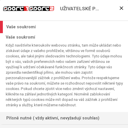
UŽIVATELSKÉ PŘEDVOLBY
Piloti potřebují 100-
150km na seznámení,
Vaše soukromí
Verstappen nikoli
Vaše soukromí
Když navštívíte kteroukoliv webovou stránku, tam může ukládat nebo
2023. 12. 11. 09:59
získávat údaje z vašeho prohlížeče, většinou ve formě souborů
Čas čtení:
2
minuta
cookies, ale také jinými sledovacími technologiemi. Tyto údaje mohou
F1
být o vás, vašich preferencích nebo vašem zařízení většinou se
využívají k udržení očekávané funkčnosti stránky. Tyto údaje vás
zpravidla neidentifikují přímo, ale mohou vám zajistit
perzonalizovanější zážitek z prohlížení webu. Protože respektujeme
vaše právo na soukromí, můžete se rozhodnout nepovolit některé typy
cookies. Pokud chcete zjistit více nebo změnit výchozí nastavení,
klikněte na záhlaví jednotlivých kategorií. Nicméně zablokování
některých typů cookies může mít dopad na váš zážitek z prohlížení
stránky a služby, které můžeme nabídnout.
Přísně nutné ( vždy aktivní, nevyžadují souhlas)