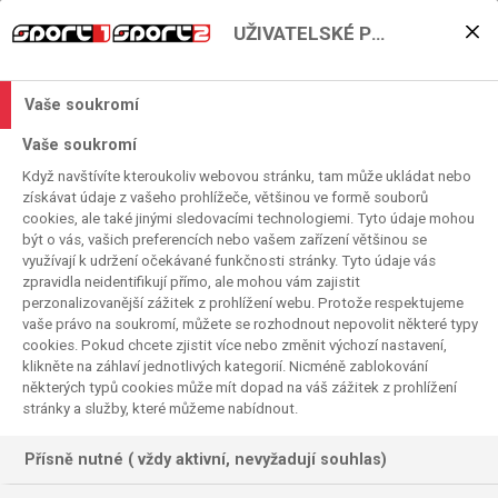
UŽIVATELSKÉ PŘEDVOLBY
Ronaldo a ti další, vítejte v
Saudi League
Vaše soukromí
2025. 05. 25. 12:37
Vaše soukromí
Čas čtení:
2
minuta
Když navštívíte kteroukoliv webovou stránku, tam může ukládat nebo
SAÚDSKÁ PRO LEAGUE
FOTBAL
získávat údaje z vašeho prohlížeče, většinou ve formě souborů
cookies, ale také jinými sledovacími technologiemi. Tyto údaje mohou
být o vás, vašich preferencích nebo vašem zařízení většinou se
využívají k udržení očekávané funkčnosti stránky. Tyto údaje vás
zpravidla neidentifikují přímo, ale mohou vám zajistit
perzonalizovanější zážitek z prohlížení webu. Protože respektujeme
vaše právo na soukromí, můžete se rozhodnout nepovolit některé typy
cookies. Pokud chcete zjistit více nebo změnit výchozí nastavení,
klikněte na záhlaví jednotlivých kategorií. Nicméně zablokování
některých typů cookies může mít dopad na váš zážitek z prohlížení
stránky a služby, které můžeme nabídnout.
Přísně nutné ( vždy aktivní, nevyžadují souhlas)