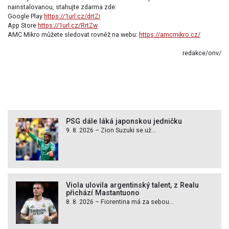
nainstalovanou, stahujte zdarma zde:
Google Play
https://1url.cz/drtZi
App Store
https://1url.cz/RrtZw
AMC Mikro můžete sledovat rovněž na webu:
https://amcmikro.cz/
redakce/onv/
PSG dále láká japonskou jedničku
9. 8. 2026 – Zion Suzuki se už...
Viola ulovila argentinský talent, z Realu
přichází Mastantuono
8. 8. 2026 – Fiorentina má za sebou...