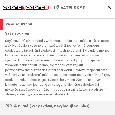
UŽIVATELSKÉ PŘEDVOLBY
Finále z Austinu dnes živě
na Sport2
Vaše soukromí
2026. 03. 01. 09:31
Vaše soukromí
Čas čtení:
< 1
minuta
Když navštívíte kteroukoliv webovou stránku, tam může ukládat nebo
TENIS
získávat údaje z vašeho prohlížeče, většinou ve formě souborů
cookies, ale také jinými sledovacími technologiemi. Tyto údaje mohou
1.3. 2026 – Tenisová sezóna je v plném proudu a
být o vás, vašich preferencích nebo vašem zařízení většinou se
nejlepší hráčky žebříčku celý tento týden bojují na
využívají k udržení očekávané funkčnosti stránky. Tyto údaje vás
zpravidla neidentifikují přímo, ale mohou vám zajistit
skvěle obsazeném turnaji WTA250 v americkém
perzonalizovanější zážitek z prohlížení webu. Protože respektujeme
Austinu. Kdo si poradí s nástrahami turnaje nejlépe a
vaše právo na soukromí, můžete se rozhodnout nepovolit některé typy
stane se královnou Texasu? Rozhodne se dnes mezi
cookies. Pokud chcete zjistit více nebo změnit výchozí nastavení,
Američankami Taylor Townsend a Peyton Stearns.
klikněte na záhlaví jednotlivých kategorií. Nicméně zablokování
některých typů cookies může mít dopad na váš zážitek z prohlížení
Sledujte finále dnes od 19h na Sport2.
stránky a služby, které můžeme nabídnout.
redakce/onv/
Přísně nutné ( vždy aktivní, nevyžadují souhlas)