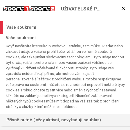
UŽIVATELSKÉ PŘEDVOLBY
Souboj titánů je tady! AC
Milán vs. Juventus
Vaše soukromí
2026. 04. 25. 19:56
Vaše soukromí
Čas čtení:
< 1
minuta
Když navštívíte kteroukoliv webovou stránku, tam může ukládat nebo
SERIE A
FOTBAL
získávat údaje z vašeho prohlížeče, většinou ve formě souborů
cookies, ale také jinými sledovacími technologiemi. Tyto údaje mohou
být o vás, vašich preferencích nebo vašem zařízení většinou se
využívají k udržení očekávané funkčnosti stránky. Tyto údaje vás
zpravidla neidentifikují přímo, ale mohou vám zajistit
perzonalizovanější zážitek z prohlížení webu. Protože respektujeme
vaše právo na soukromí, můžete se rozhodnout nepovolit některé typy
cookies. Pokud chcete zjistit více nebo změnit výchozí nastavení,
klikněte na záhlaví jednotlivých kategorií. Nicméně zablokování
některých typů cookies může mít dopad na váš zážitek z prohlížení
stránky a služby, které můžeme nabídnout.
Přísně nutné ( vždy aktivní, nevyžadují souhlas)