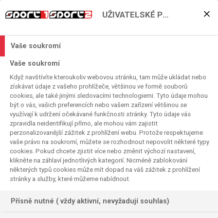
UŽIVATELSKÉ PŘEDVOLBY
Juventus loví v Anglii,
chce přivést Vicaria z
Vaše soukromí
Tottenhamu
Vaše soukromí
Když navštívíte kteroukoliv webovou stránku, tam může ukládat nebo
2026. 07. 08. 08:06
získávat údaje z vašeho prohlížeče, většinou ve formě souborů
Čas čtení:
< 1
minuta
cookies, ale také jinými sledovacími technologiemi. Tyto údaje mohou
SERIE A
FOTBAL
být o vás, vašich preferencích nebo vašem zařízení většinou se
využívají k udržení očekávané funkčnosti stránky. Tyto údaje vás
zpravidla neidentifikují přímo, ale mohou vám zajistit
perzonalizovanější zážitek z prohlížení webu. Protože respektujeme
vaše právo na soukromí, můžete se rozhodnout nepovolit některé typy
cookies. Pokud chcete zjistit více nebo změnit výchozí nastavení,
klikněte na záhlaví jednotlivých kategorií. Nicméně zablokování
některých typů cookies může mít dopad na váš zážitek z prohlížení
stránky a služby, které můžeme nabídnout.
Přísně nutné ( vždy aktivní, nevyžadují souhlas)