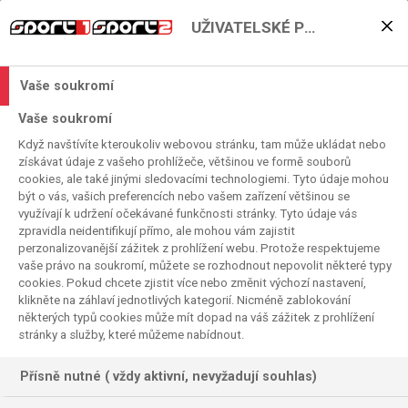
UŽIVATELSKÉ PŘEDVOLBY
VIDEO: Mika Häkkinen
mal pravdu! Ricciardo
Vaše soukromí
nahradí de Vriesa…
Vaše soukromí
Když navštívíte kteroukoliv webovou stránku, tam může ukládat nebo
2023. 07. 10. 17:43
získávat údaje z vašeho prohlížeče, většinou ve formě souborů
Čas čtení:
< 1
minuta
cookies, ale také jinými sledovacími technologiemi. Tyto údaje mohou
F1
být o vás, vašich preferencích nebo vašem zařízení většinou se
využívají k udržení očekávané funkčnosti stránky. Tyto údaje vás
10.7. 2023 – Landoooo, ozývalo sa Silverstone i mnohými
zpravidla neidentifikují přímo, ale mohou vám zajistit
obývačkami fanúšikov. McLaren je naozaj späť a lietajúci
perzonalizovanější zážitek z prohlížení webu. Protože respektujeme
vaše právo na soukromí, můžete se rozhodnout nepovolit některé typy
Fín to predpovedal už pred mesiacom. Opäť sme si pre vás
cookies. Pokud chcete zjistit více nebo změnit výchozí nastavení,
pripravili množstvo zaujímavých tém a k tomu technickú
klikněte na záhlaví jednotlivých kategorií. Nicméně zablokování
analýzu predných krídiel Mercedesu a Alpine. Kde našiel
některých typů cookies může mít dopad na váš zážitek z prohlížení
McLaren sekundu k dobru? Aký veľký potenciál skrýva
stránky a služby, které můžeme nabídnout.
Oscar Piastri? Čo je pravdepodobnou príčinou slabej formy
Checa Péreza? Ktoré tímy už otvorene odpísali túto
Přísně nutné ( vždy aktivní, nevyžadují souhlas)
sezónu? Koľko stratégov ešte musí Ferrari vyhodiť? Je