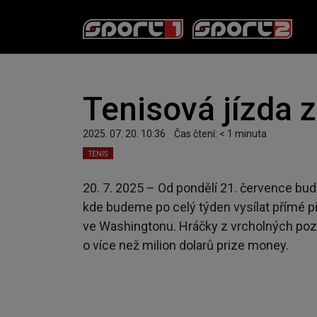
Tenisová jízda 
2025. 07. 20. 10:36
Čas čtení:
< 1
minuta
TENIS
20. 7. 2025 – Od pondělí 21. července bu
kde budeme po celý týden vysílat přímé 
ve Washingtonu. Hráčky z vrcholných pozi
o více než milion dolarů prize money.