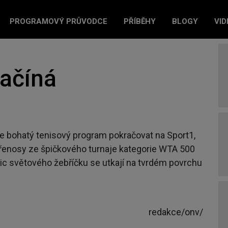
PROGRAMOVÝ PRŮVODCE
PŘÍBĚHY
BLOGY
VID
začíná
de bohatý tenisový program pokračovat na Sport1,
přenosy ze špičkového turnaje kategorie WTA 500
c světového žebříčku se utkají na tvrdém povrchu
redakce/onv/