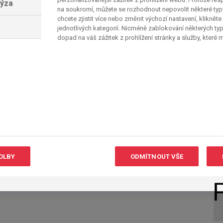
lýza
na soukromí, můžete se rozhodnout nepovolit některé ty
chcete zjistit více nebo změnit výchozí nastavení, klikněte
jednotlivých kategorií. Nicméně zablokování některých ty
dopad na váš zážitek z prohlížení stránky a služby, které
OLBY
ODMÍTNOUT VŠE