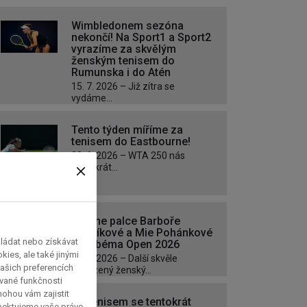
Wimbledonem sezóna
nekončí! Na Sport1 a Sport2
vyrazíme za skvělým
ženským tenisem do
Rumunska i do Atén
15. 7. 2026 – Již zítra se
vydáme...
Tento týden míříme za
tenisem do Eastbourne!
22. 6. 2026 – WTA 250 nás
tentokrát...
Držíme palce Barboře
Krejčíkové a Mie Pohánkové
kládat nebo získávat
na Libéma Open 2026
ies, ale také jinými
10. 6. 2026 – Další skvěle
ašich preferencích
obsazený ženský...
ávané funkčnosti
 mohou vám zajistit
Za tenisem se tentokrát
spektujeme vaše právo