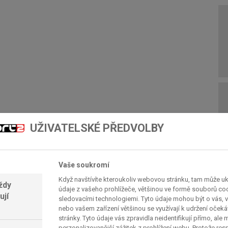
UŽIVATELSKÉ PŘEDVOLBY
Vaše soukromí
Když navštívíte kteroukoliv webovou stránku, tam může u
ždy
údaje z vašeho prohlížeče, většinou ve formě souborů cook
ují
sledovacími technologiemi. Tyto údaje mohou být o vás, v
nebo vašem zařízení většinou se využívají k udržení oček
stránky. Tyto údaje vás zpravidla neidentifikují přímo, ale
perzonalizovanější zážitek z prohlížení webu. Protože re