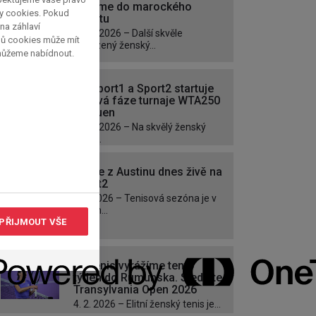
vydáme do marockého
py cookies. Pokud
Rabatu
 na záhlaví
17. 5. 2026 – Další skvěle
pů cookies může mít
obsazený ženský...
 můžeme nabídnout.
Na Sport1 a Sport2 startuje
klíčová fáze turnaje WTA250
v Rouen
16. 4. 2026 – Na skvělý ženský
tenis...
Finále z Austinu dnes živě na
Sport2
1.3. 2026 – Tenisová sezóna je v
plném...
PŘIJMOUT VŠE
Na tenis vyrážíme tento
týden do Rumunska. Sledujte
Transylvania Open 2026
4. 2. 2026 – Elitní ženský tenis je...